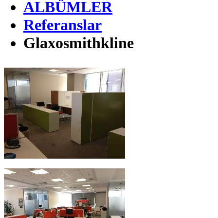
ALBÜMLER
Referanslar
Glaxosmithkline