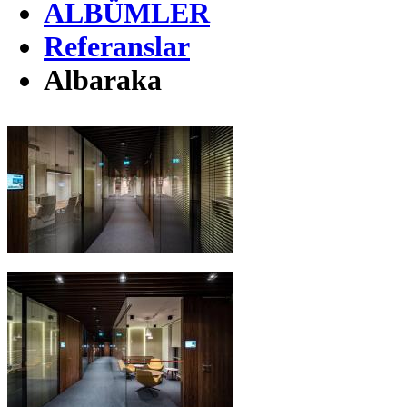
ALBÜMLER
Referanslar
Albaraka